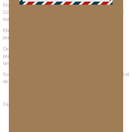
Enseignante et grande amoureuse des mots, Caroline
Courtois a d’abord passé de nombreuses années à lire et à
nourrir son imaginaire de mille et une histoires.
Elle a adoré partager sa passion pour la lecture avec ses
jeunes élèves.
Ce n’est qu’à quarante ans qu’elle a découvert l’intense
plaisir d’écrire, de regarder les mots noircir le papier, de se
laisser surprendre par un personnage ou une intrigue…
Son imaginaire est comme elle, plein de douceur, de magie et
de mystère.
Caroline COURTOIS