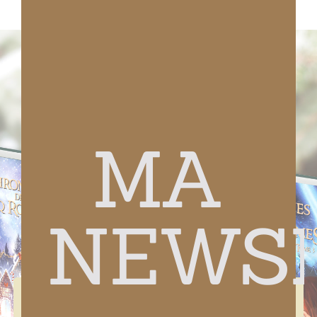
MA
Mes Romans Fantasy
NEWS
CHRONIQUES DES CINQ
ROYAUMES
En savoir plus sur cette fabuleuse trilogie