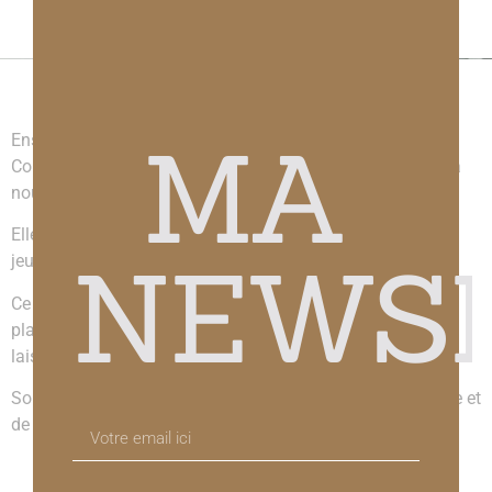
La romancière
MA
Enseignante et grande amoureuse des mots, Caroline
Courtois a d’abord passé de nombreuses années à lire et à
nourrir son imaginaire de mille et une histoires.
Elle a adoré partager sa passion pour la lecture avec ses
NEWS
jeunes élèves.
Ce n’est qu’à quarante ans qu’elle a découvert l’intense
plaisir d’écrire, de regarder les mots noircir le papier, de se
laisser surprendre par un personnage ou une intrigue…
Son imaginaire est comme elle, plein de douceur, de magie et
de mystère.